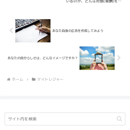
いるのか、どんな対価(報酬)を得
う。∞∞∞∞∞∞∞∞
ているのか、社会にどんな貢献を
∞∞∞∞∞∞∞∞イノベーション...
していくのかそこから、あなたの
喜びの元ととなる期待・希望・願
望が分かってくる。そして、それ
は、あなたらしく人生に笑顔と感
謝が溢れる最幸の未来につながっ
あなた自身の広告を作成してみよう
ている
あなたの自分らしさは、どんなイメージですか？
ホーム
マイトレジャー