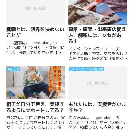
挑戦とは、限界を決めない
事象・事実・出来事の捉え
ことだ
方、解釈には、クセがあ
る!!
この記事は、「goo blog」の
2025年11月18日サービス終了に
イノベーションライフコーチ
伴い、掲載していた内容を引っ越
『内海大助』です。あなたらしい
ししてきました。※goo blog「タ
人生に笑顔と感謝の架け橋をかけ
イトル：らいおんさんからの贈り
て 自分、人生、未来が、ミエ
物」「プロフィール：らいおんさ
ル・ワカル・ツナガレル・マイト
自分とは
らいおんさんからの贈り物
ん...
レジャークエスト自分の中に眠っ
ている宝物を見つけよう。...
相手が自分で考え、実践す
あなたには、支援者がいま
るようにサポートしてる？
すか？
あなたは、相手が自分で考え、実
この記事は、「goo blog」の
践するようにサポートしています
2025年11月18日サービス終了に
か？ そうしていくことで、相手
伴い、掲載していた内容を引っ越
が、成長し、結果を手に入れてい
ししてきました。※goo blog「タ