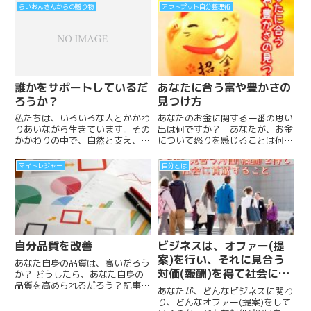
ったら、最強のパートナーになっ
イトル：らいおんさんからの贈り
らいおんさんからの贈り物
アウトプット自分整理術
たり、仲間になっていく。 あな
物」「プロフィール：らいおんさ
たらしく人生に笑顔と感謝が溢れ
ん...
る最幸の未来を築いていく仲間が
増えていく
誰かをサポートしているだ
あなたに合う富や豊かさの
ろうか？
見つけ方
私たちは、いろいろな人とかかわ
あなたのお金に関する一番の思い
りあいながら生きています。その
出は何ですか？ あなたが、お金
かかわりの中で、自然と支え、支
について怒りを感じることは何で
えられている。自然と助け、助け
すか？ あなたのお金の有意義な
られている。あなたは、自然と誰
使い方はどんな使い方ですか？
マイトレジャー
自分とは
かをサポートしているかもしれな
あなたは、お金によって何を得た
い。
いのでしょうか？「あなたに合う
富や豊かさのカケラ」が見つけて
いったら、あなたの人生は、未来
はどうなるでしょうか？
自分品質を改善
ビジネスは、オファー(提
案)を行い、それに見合う
あなた自身の品質は、高いだろう
対価(報酬)を得て社会に貢
か？ どうしたら、あなた自身の
品質を高められるだろう？記事を
献すること
あなたが、どんなビジネスに関わ
読む前にぜひ、30秒で良いか
り、どんなオファー(提案)をして
ら、メモなど書き出してみましょ