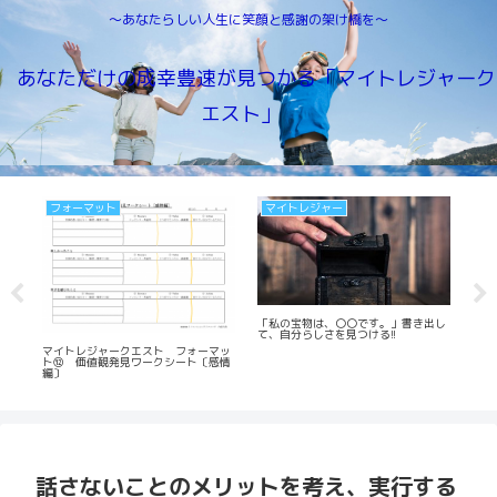
～あなたらしい人生に笑顔と感謝の架け橋を～
あなただけの成幸豊速が見つかる「マイトレジャーク
エスト」
マイトレジャー
マイトレジャー
マ
出し
出来事・事実・事象の捉え方、解釈に
目標
ある自分らしさ
的が
「私は、〇〇な人です。」書き出し
て、自分らしさを見つける!!
話さないことのメリットを考え、実行する