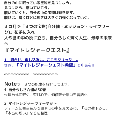
自分の中に眠っている宝物を見つけよう。
見つけたら、磨いていこう。
磨いていくと、自分の中の宝物は輝きだす。
磨けば、磨くほどに輝きは大きく力強くなっていく。
３カ月で「３つの宝物(自分軸・ミッション・ライフワー
ク)」を手に入れ
人や世の中の役に立ち、自分らしく輝く人生、最幸の未来
へ
『マイトレジャークエスト』
↓ 問合せ、申し込みは、ここをクリック ↓
「マイトレジャークエスト希望」
さぁ、
と申込を!!
∞∞∞∞∞∞∞∞ ∞∞∞∞∞∞∞∞
Note
で ３つの記事を紹介してます。
1. 自分らしさ穴埋め50音
穴埋め式に軽く、遊び心で、価値観や想いを言語化
2. マイトレジャー フォーマット
フォームに書き込んで頭や心の中を見える化、「心の荷下ろし」
「本当の想い」などを整理