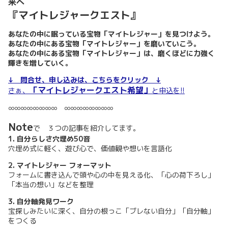
来へ
『マイトレジャークエスト』
あなたの中に眠っている宝物「マイトレジャー」を見つけよう。
あなたの中にある宝物「マイトレジャー」を磨いていこう。
あなたの中にある宝物「マイトレジャー」は、磨くほどに力強く
輝きを増していく。
↓ 問合せ、申し込みは、こちらをクリック ↓
「マイトレジャークエスト希望」
さぁ、
と申込を!!
∞∞∞∞∞∞∞∞ ∞∞∞∞∞∞∞∞
Note
で ３つの記事を紹介してます。
1. 自分らしさ穴埋め50音
穴埋め式に軽く、遊び心で、価値観や想いを言語化
2. マイトレジャー フォーマット
フォームに書き込んで頭や心の中を見える化、「心の荷下ろし」
「本当の想い」などを整理
3. 自分軸発見ワーク
宝探しみたいに深く、自分の根っこ「ブレない自分」「自分軸」
をつくる