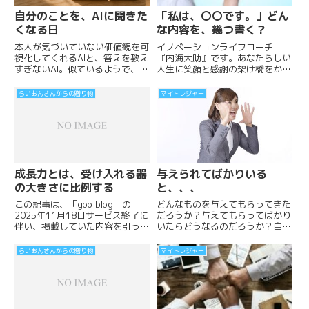
自分のことを、AIに聞きた
「私は、〇〇です。」どん
くなる日
な内容を、幾つ書く？
本人が気づいていない価値観を可
イノベーションライフコーチ
視化してくれるAIと、答えを教え
『内海大助』です。あなたらしい
すぎないAI。似ているようで、残
人生に笑顔と感謝の架け橋をかけ
るものが逆になります。答えをも
て 自分、人生、未来が、ミエ
らうとスッキリするけれど、次に
ル・ワカル・ツナガレル・マイト
らいおんさんからの贈り物
マイトレジャー
また聞きに行くことになる。眠れ
レジャークエスト自分の中に眠っ
る才能を見える化するのは、AIで
ている宝物を掘り起こそう...
はなく自分です。まず1枚、書い
てみませんか。
成長力とは、受け入れる器
与えられてばかりいる
の大きさに比例する
と、、、
この記事は、「goo blog」の
どんなものを与えてもらってきた
2025年11月18日サービス終了に
だろうか？与えてもらってばかり
伴い、掲載していた内容を引っ越
いたらどうなるのだろうか？自分
ししてきました。※goo blog「タ
らしさ、自分軸の見つけ方、人生
イトル：らいおんさんからの贈り
の意味とは、役割とは？個性、価
らいおんさんからの贈り物
マイトレジャー
物」「プロフィール：らいおんさ
値観、自信を探す、表現する方法
ん...
あなたらしい人生に笑顔と感謝の
架け橋をかけて自分、人生、未来
が、ミエル・ワカル・ツナガレ
ル・マイトレジャークエスト ブ