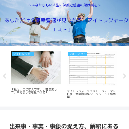
～あなたらしい人生に笑顔と感謝の架け橋を～
あなただけの成幸豊速が見つかる「マイトレジャーク
エスト」
自分とは
マイトレジャー
自分の価値は、自分が決める。仕事の
目標がブレるのは、目標があって、目
価値は、他人が決める。
的がないから？
 フォーマッ
シート〔感情
出来事・事実・事象の捉え方、解釈にある