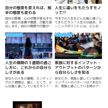
ログ
自分の態度を変えれば、相
人生に違いをもたらすモノ
手の態度も変わる
って!?
自分の感情・心の状態が変化すれ
今までの人生をどんな風に過ごし
ば、自分の表情や態度、行動も変
てきただろう？人生の分岐点、タ
化します。自分の態度や行動が変
ーニングポイントには、どんな出
わったことによって、周囲の人の
来事があっただろう？記事を読む
態度や行動も変わっていく。
前にぜひ、30秒で良いから、メ
マイトレジャー
マイトレジャー
モなど書き出してみましょう。
∞∞∞∞∞∞∞∞ ∞∞...
人生の最期の３週間の過ご
家族に対するインプット・
し方に、これからの自分ら
アウトプットのパターンか
しさがある
ら自分らしさを知る
あなたの人生の最期、エンディン
あなたが、家族と接している時の
グの３週間は、誰と、どこで、ど
インプットのパターンは？あなた
んな風に過ごしているだろう？あ
が、家族と過ごしている時のアウ
なたは、人生の最期、エンディン
トプットのパターンは？記事を読
グの瞬間をどんな風に過ごしたい
む前にぜひ、30秒で良いから、
ですか？記事を読む前にぜひ、
考えてみたり、メモ書きなどして
30秒で良いから、考え...
みましょう。∞∞∞∞...