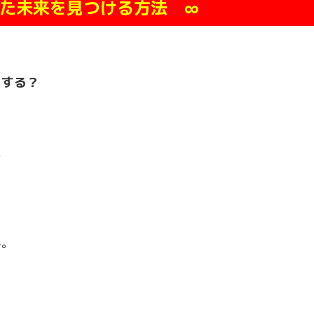
た未来を見つける方法 ∞
？
をする？
ど
ん。
ら