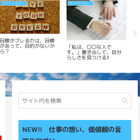
フォーマット
自分とは
自分の価値は、自分が決
める。仕事の価値は、他
マイトレジャークエス
人が決める。
分
ト フォーマット⑫ 価
値観発見ワークシート
〔感情編〕
NEW!! 仕事の想い、価値観の言