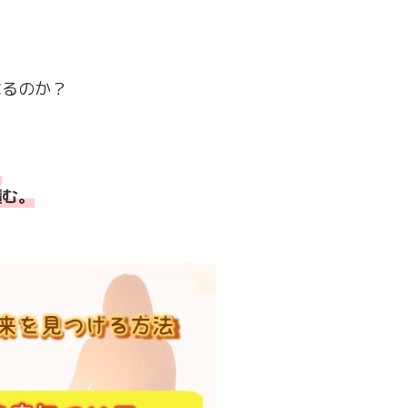
なるのか？
。
積む。