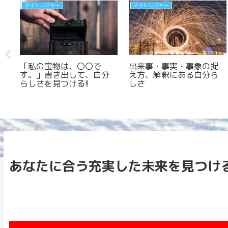
マイトレジャー
マイトレジャー
事象の捉
「私は、〇〇です。」か
自分視点 → ☆
る自分ら
ら自分らしさの強みが見
他人視点
つかる!!
あなたに合う充実した未来を見つけ