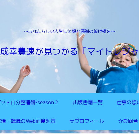
～あなたらしい人生に笑顔と感謝の架け橋を～
成幸豊速が見つかる「マイトレジャ
ット自分整理術-season２
出版書籍一覧
仕事の想
就活・転職のWeb面接対策
☆プロフィール
☆お問合